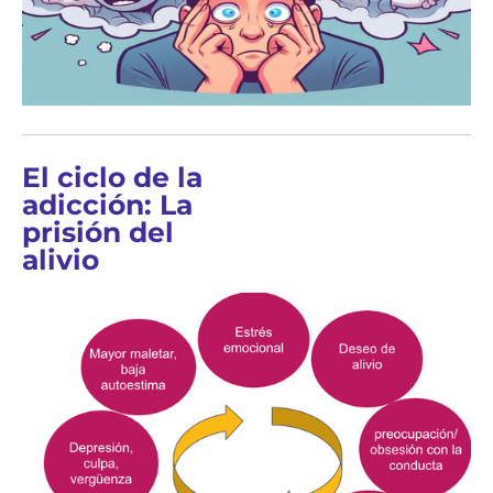
El ciclo de la
adicción: La
prisión del
alivio