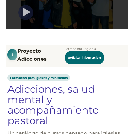
Formación
Dirigido a
Proyecto
P
Adicciones
Solicitar información
Formación para iglesias y ministerios
Adicciones, salud
mental y
acompañamiento
pastoral
Un catálogo de cursos pensado para iglesias,