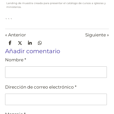
Landing de muestra creada para presentar el catálogo de cursos a iglesias y
ministerios.
```
«
Anterior
Siguiente
»
C
C
C
C
o
o
o
o
Añadir comentario
m
m
m
m
p
p
p
p
Nombre *
a
a
a
a
r
r
r
r
t
t
t
t
i
i
i
i
r
r
r
r
Dirección de correo electrónico *