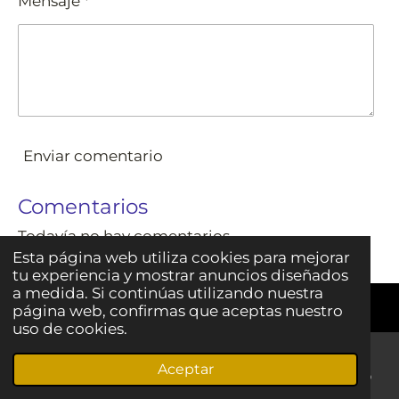
Mensaje *
Enviar comentario
Comentarios
Todavía no hay comentarios
Esta página web utiliza cookies para mejorar
tu experiencia y mostrar anuncios diseñados
a medida. Si continúas utilizando nuestra
página web, confirmas que aceptas nuestro
uso de cookies.
Aceptar
Correo electrónico
Teléfono
LinkedIn
WhatsApp