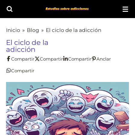
Ir
al
contenido
Inicio
»
Blog
»
El ciclo de la adicción
principal
El ciclo de la
adicción
Compartir
Compartir
Compartir
Anclar
Compartir