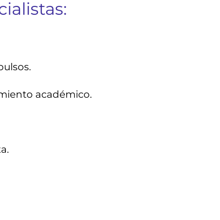
alistas:
pulsos.
imiento académico.
a.