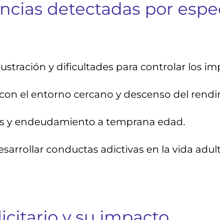
cias detectadas por especi
rustración y dificultades para controlar los im
 con el entorno cercano y descenso del rend
as y endeudamiento a temprana edad.
arrollar conductas adictivas en la vida adult
icitario y su impacto