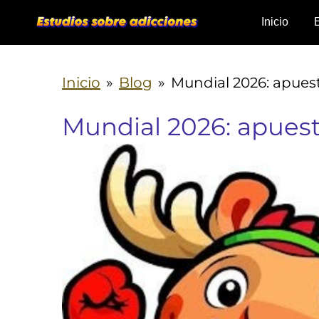
Ir
Inicio
al
contenido
Inicio
»
Blog
»
Mundial 2026: apues
principal
Mundial 2026: apues