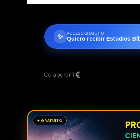
ACCESO GRATUITO
✨
Quiero recibir Estudios Bí
Colaborar 1
✦ GRATUITO
PR
CIE