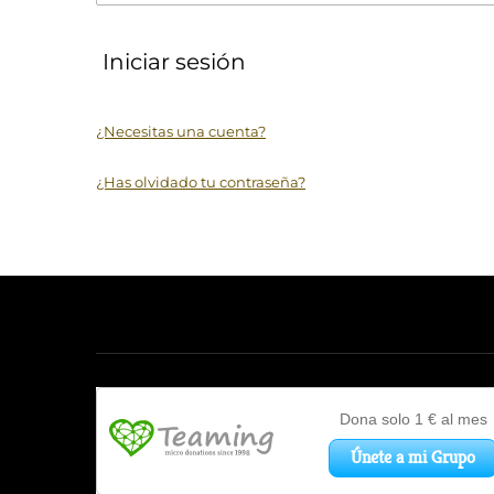
Iniciar sesión
¿Necesitas una cuenta?
¿Has olvidado tu contraseña?