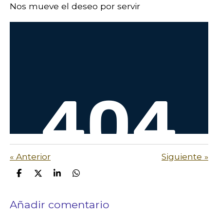
Nos mueve el deseo por servir
«
Anterior
Siguiente
»
C
C
C
C
o
o
o
o
m
m
m
m
Añadir comentario
p
p
p
p
a
a
a
a