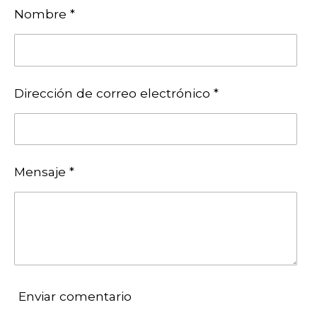
r
r
r
r
Nombre *
t
t
t
t
i
i
i
i
r
r
r
r
Dirección de correo electrónico *
Mensaje *
Enviar comentario