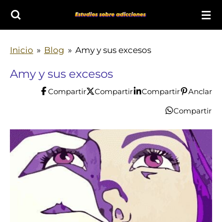
Ir
al
contenido
Inicio
»
Blog
»
Amy y sus excesos
principal
Amy y sus excesos
Compartir
Compartir
Compartir
Anclar
Compartir