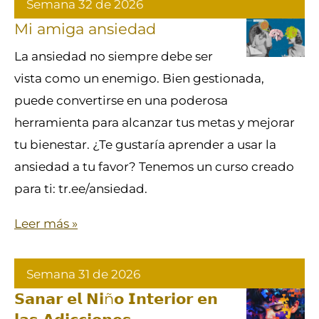
Semana 32 de 2026
Mi amiga ansiedad
La ansiedad no siempre debe ser
vista como un enemigo. Bien gestionada,
puede convertirse en una poderosa
herramienta para alcanzar tus metas y mejorar
tu bienestar. ¿Te gustaría aprender a usar la
ansiedad a tu favor? Tenemos un curso creado
para ti: tr.ee/ansiedad.
Leer más »
Semana 31 de 2026
𝗦𝗮𝗻𝗮𝗿 𝗲𝗹 𝗡𝗶ñ𝗼 𝗜𝗻𝘁𝗲𝗿𝗶𝗼𝗿 𝗲𝗻
𝗹𝗮𝘀 𝗔𝗱𝗶𝗰𝗰𝗶𝗼𝗻𝗲𝘀