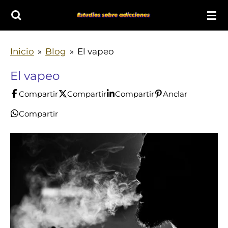
Ir
al
contenido
Inicio
»
Blog
»
El vapeo
principal
El vapeo
Compartir
Compartir
Compartir
Anclar
Compartir