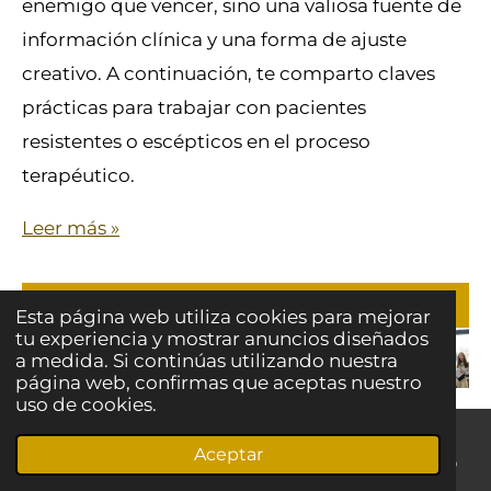
enemigo que vencer, sino una valiosa fuente de
información clínica y una forma de ajuste
creativo. A continuación, te comparto claves
prácticas para trabajar con pacientes
resistentes o escépticos en el proceso
terapéutico.
Leer más »
Semana 29 de 2026
Esta página web utiliza cookies para mejorar
tu experiencia y mostrar anuncios diseñados
Conductas y conductas
a medida. Si continúas utilizando nuestra
página web, confirmas que aceptas nuestro
uso de cookies.
Leer más »
Aceptar
Correo electrónico
Teléfono
LinkedIn
WhatsApp
Adivinando el futuro