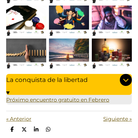
La conquista de la libertad
Próximo encuentro gratuito en Febrero
«
Anterior
Siguiente
»
C
C
C
C
o
o
o
o