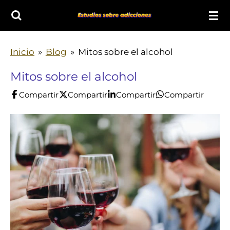
Ir
al
contenido
Inicio
»
Blog
»
Mitos sobre el alcohol
principal
Mitos sobre el alcohol
Compartir
Compartir
Compartir
Compartir