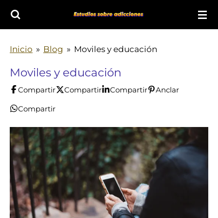
Ir
al
contenido
Inicio
»
Blog
»
Moviles y educación
principal
Moviles y educación
Compartir
Compartir
Compartir
Anclar
Compartir