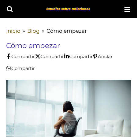
Ir
al
contenido
Inicio
»
Blog
»
Cómo empezar
principal
Cómo empezar
Compartir
Compartir
Compartir
Anclar
Compartir