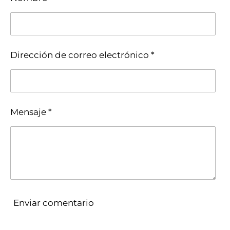
i
i
i
i
r
r
r
r
Dirección de correo electrónico *
Mensaje *
Enviar comentario