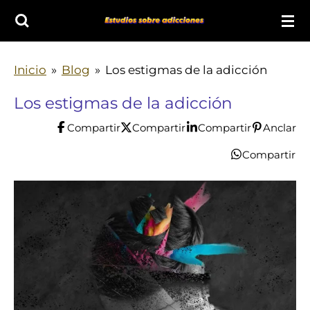
Ir
al
contenido
Inicio
»
Blog
»
Los estigmas de la adicción
principal
Los estigmas de la adicción
Compartir
Compartir
Compartir
Anclar
Compartir