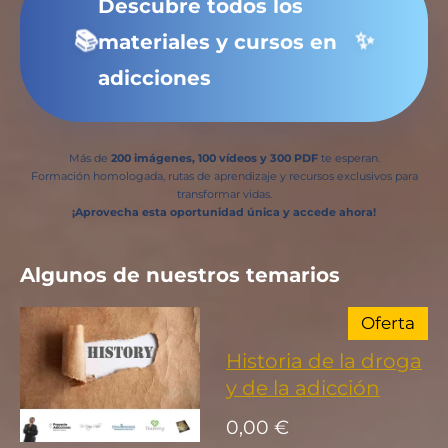
Descubre todos los
📚
✨
materiales y cursos en
adicciones
Más de
200 imágenes, 100 vídeos y 300 PDF
te esperan.
Formación homologada, rutas de aprendizaje y recursos exclusivos para
transformar vidas.
¡Aprovecha esta oportunidad única y accede ahora!
Algunos de nuestros temarios
Oferta
Historia de la droga
y de la adicción
0,00 €