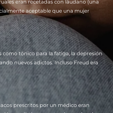
truales eran recetadas con láudano (una
 socialmente aceptable que una mujer
as como tónico para la fatiga, la depresión
creando nuevos adictos. Incluso Freud era
rmacos prescritos por un médico eran