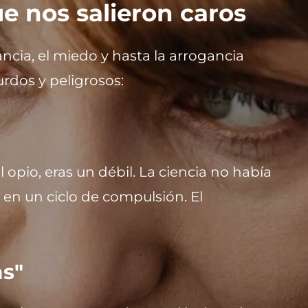
ue nos salieron caros
cia, el miedo y hasta la arrogancia
rdos y peligrosos:
l opio, eras un débil. La ciencia no había
en un ciclo de compulsión. El
as"