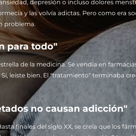
de ansiedad, depresión o incluso dolores mens
adormecía y las volvía adictas. Pero como era
un problema.
ón para todo"
 estrella de la medicina. Se vendía en farmaci
. Sí, leíste bien. El "tratamiento" terminaba 
tados no causan adicción"
sta finales del siglo XX, se creía que los fá