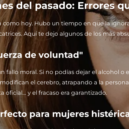
nes del pasado: Errores q
 como hoy. Hubo un tiempo en que la ignoran
trices. Aquí te dejo algunos de los más absu
fuerza de voluntad"
 fallo moral. Si no podías dejar el alcohol o e
odifican el cerebro, atrapando a la persona 
 oficial… y el fracaso era garantizado.
erfecto para mujeres histéric