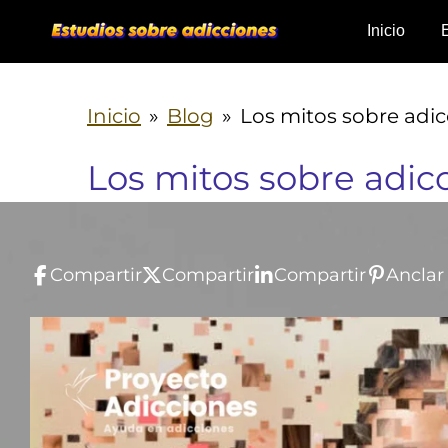
Ir
Inicio
al
contenido
Inicio
»
Blog
»
Los mitos sobre adi
principal
Los mitos sobre adic
Compartir
Compartir
Compartir
Anclar