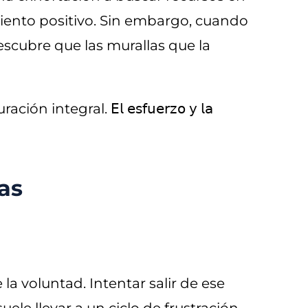
miento positivo. Sin embargo, cuando
scubre que las murallas que la
egral. 𝖤𝗅 𝖾𝗌𝖿𝗎𝖾𝗋𝗓𝗈 𝗒 𝗅𝖺
as
e la voluntad. Intentar salir de ese