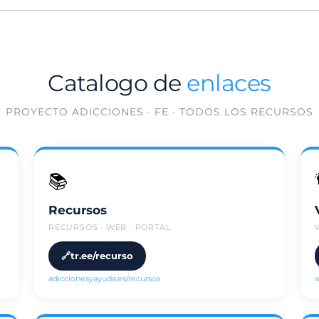
Catalogo de
enlaces
PROYECTO ADICCIONES · FE · TODOS LOS RECURSOS
📚
Recursos
RECURSOS · WEB · PORTAL
tr.ee/recurso
adiccionesyayuda.es/recursos
a