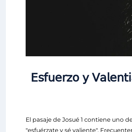
𝖤𝗌𝖿𝗎𝖾𝗋𝗓𝗈 𝗒 𝖵𝖺𝗅𝖾𝗇
El pasaje de Josué 1 contiene uno de
"esfuérzate y sé valiente". Frecuen