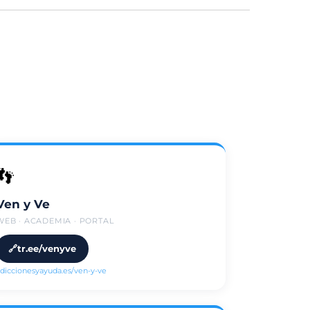
👣
Ven y Ve
WEB · ACADEMIA · PORTAL
tr.ee/venyve
diccionesyayuda.es/ven-y-ve