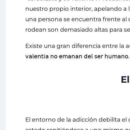
nuestro propio interior, apelando a
una persona se encuentra frente al
rodean son demasiado altas para se
Existe una gran diferencia entre la auto
𝗏𝖺𝗅𝖾𝗇𝗍𝗂𝖺 𝗇𝗈 𝖾𝗆𝖺𝗇𝖺𝗇 𝖽𝖾𝗅 𝗌𝖾𝗋 𝗁𝗎𝗆𝖺𝗇𝗈.
El
El entorno de la adicción debilita el 