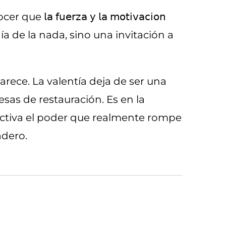
𝗎𝖾𝗋𝗓𝖺 𝗒 𝗅𝖺 𝗆𝗈𝗍𝗂𝗏𝖺𝖼𝗂𝗈𝗇
ergía de la nada, sino una invitación a
rece. La valentía deja de ser una
sas de restauración. Es en la
 activa el poder que realmente rompe
adero.