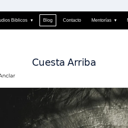
udios Biblicos
Blog
Contacto
Mentorías
𝖢𝗎𝖾𝗌𝗍𝖺 𝖠𝗋𝗋𝗂𝖻𝖺
Anclar