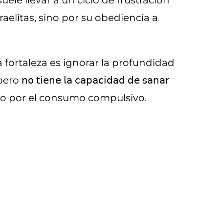
le llevar a un ciclo de frustración
sraelitas, sino por su obediencia a
ortaleza es ignorar la profundidad
𝖾 𝗅𝖺 𝖼𝖺𝗉𝖺𝖼𝗂𝖽𝖺𝖽 𝖽𝖾 𝗌𝖺𝗇𝖺𝗋
afectado por el consumo compulsivo.