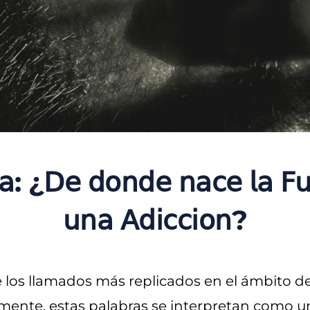
𝗂𝖺: ¿𝖣𝖾 𝖽𝗈𝗇𝖽𝖾 𝗇𝖺𝖼𝖾 𝗅𝖺 𝖥𝗎
𝗎𝗇𝖺 𝖠𝖽𝗂𝖼𝖼𝗂𝗈𝗇?
 los llamados más replicados en el ámbito del
temente, estas palabras se interpretan como 