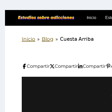
Ir
al
Inicio
Est
contenido
principal
Inicio
»
Blog
»
𝖢𝗎𝖾𝗌𝗍𝖺 𝖠𝗋𝗋𝗂𝖻𝖺
Compartir
Compartir
Compartir