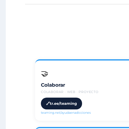
🤝
Colaborar
COLABORAR · WEB · PROYECTO
tr.ee/teaming
teaming.net/ayudaenadicciones