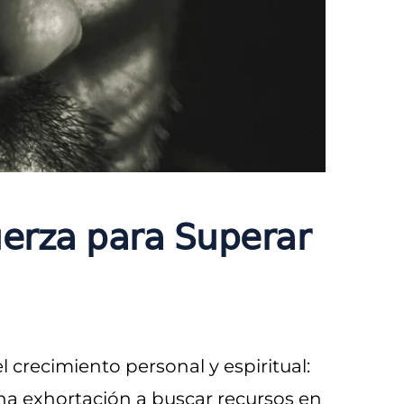
𝖾𝗋𝗓𝖺 𝗉𝖺𝗋𝖺 𝖲𝗎𝗉𝖾𝗋𝖺𝗋
 crecimiento personal y espiritual:
una exhortación a buscar recursos en