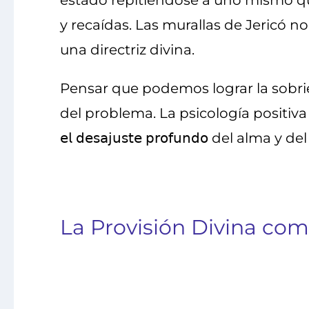
estado repitiéndose a uno mismo que 
y recaídas. Las murallas de Jericó no 
una directriz divina.
Pensar que podemos lograr la sobri
del problema. La psicología positiva provee 
𝖾𝗅 𝖽𝖾𝗌𝖺𝗃𝗎𝗌𝗍𝖾 𝗉𝗋𝗈𝖿𝗎𝗇𝖽𝗈 
La Provisión Divina co