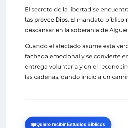
El secreto de la libertad se encuentra en u
𝗅𝖺𝗌 𝗉𝗋𝗈𝗏𝖾𝖾 𝖣𝗂𝗈𝗌. El mandato
descansar en la soberanía de Algui
Cuando el afectado asume esta verda
fachada emocional y se convierte en
entrega voluntaria y en el reconoci
las cadenas, dando inicio a un cami
📖
Quiero recibir Estudios Bíblicos