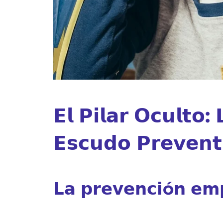
𝗘𝗹 𝗣𝗶𝗹𝗮𝗿 𝗢𝗰𝘂𝗹𝘁𝗼
𝗘𝘀𝗰𝘂𝗱𝗼 𝗣𝗿𝗲𝘃𝗲𝗻𝘁
𝗟𝗮 𝗽𝗿𝗲𝘃𝗲𝗻𝗰𝗶ó𝗻 𝗲𝗺𝗽