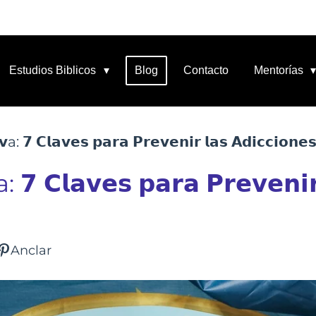
Estudios Biblicos
Blog
Contacto
Mentorías
𝘃a: 𝟳 𝗖𝗹𝗮𝘃𝗲𝘀 𝗽𝗮𝗿𝗮 𝗣𝗿𝗲𝘃𝗲𝗻𝗶𝗿 𝗹𝗮𝘀 𝗔𝗱𝗶𝗰𝗰𝗶𝗼𝗻𝗲𝘀
: 𝟳 𝗖𝗹𝗮𝘃𝗲𝘀 𝗽𝗮𝗿𝗮 𝗣𝗿𝗲𝘃𝗲𝗻𝗶𝗿
Anclar