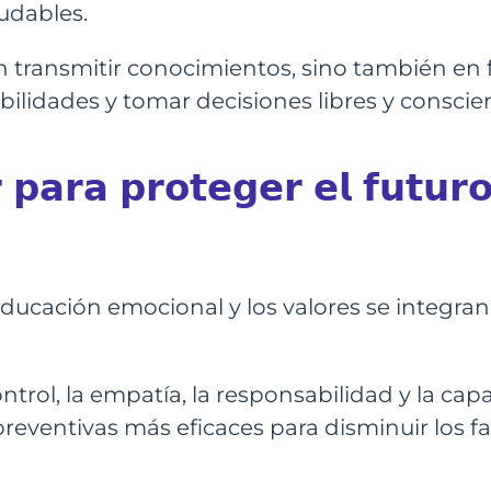
udables.
 transmitir conocimientos, sino también en 
ilidades y tomar decisiones libres y conscie
 𝗽𝗮𝗿𝗮 𝗽𝗿𝗼𝘁𝗲𝗴𝗲𝗿 𝗲𝗹 𝗳𝘂𝘁𝘂𝗿
 educación emocional y los valores se integran
trol, la empatía, la responsabilidad y la capa
preventivas más eficaces para disminuir los f