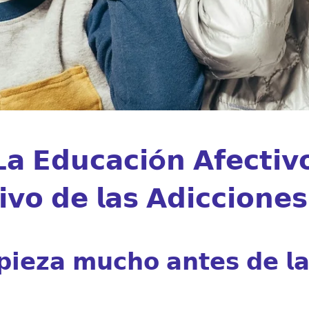
: 𝗟𝗮 𝗘𝗱𝘂𝗰𝗮𝗰𝗶ó𝗻 𝗔𝗳𝗲𝗰𝘁𝗶
𝘃𝗼 𝗱𝗲 𝗹𝗮𝘀 𝗔𝗱𝗶𝗰𝗰𝗶𝗼𝗻𝗲𝘀
𝗶𝗲𝘇𝗮 𝗺𝘂𝗰𝗵𝗼 𝗮𝗻𝘁𝗲𝘀 𝗱𝗲 𝗹𝗮