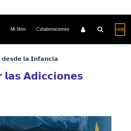
Mi libro
Colaboraciones
+Info
 𝗱𝗲𝘀𝗱𝗲 𝗹𝗮 𝗜𝗻𝗳𝗮𝗻𝗰𝗶𝗮
 𝗹𝗮𝘀 𝗔𝗱𝗶𝗰𝗰𝗶𝗼𝗻𝗲𝘀