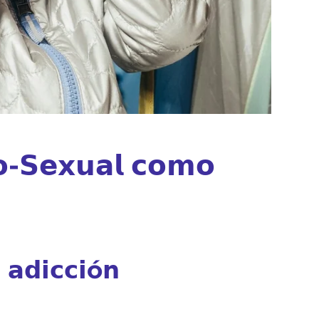
𝘃𝗼-𝗦𝗲𝘅𝘂𝗮𝗹 𝗰𝗼𝗺𝗼
 𝗮𝗱𝗶𝗰𝗰𝗶ó𝗻