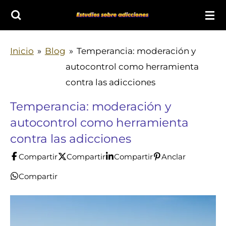
Ir
al
contenido
Inicio
»
Blog
»
Temperancia: moderación y
principal
autocontrol como herramienta
contra las adicciones
Temperancia: moderación y
autocontrol como herramienta
contra las adicciones
Compartir
Compartir
Compartir
Anclar
Compartir