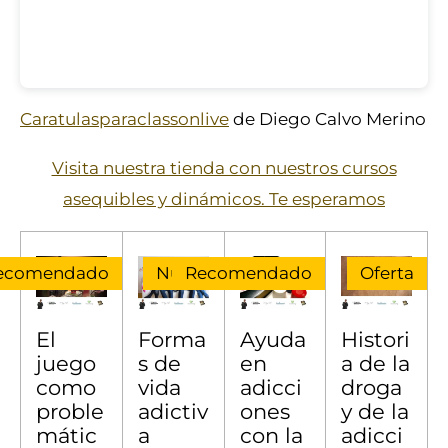
Caratulasparaclassonlive
de Diego Calvo Merino
Visita nuestra tienda con nuestros cursos
asequibles y dinámicos. Te esperamos
ecomendado
Nuevo
Recomendado
Oferta
El
Forma
Ayuda
Histori
juego
s de
en
a de la
como
vida
adicci
droga
proble
adictiv
ones
y de la
mátic
a
con la
adicci