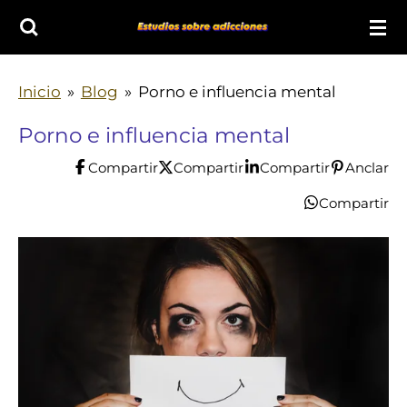
Ir
al
contenido
Inicio
»
Blog
»
Porno e influencia mental
principal
Porno e influencia mental
Compartir
Compartir
Compartir
Anclar
Compartir