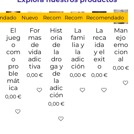
ndado
Nuevo
Recomendado
Oferta
Recomendado
Recomendado
El
For
Hist
La
La
Man
jueg
mas
oria
fami
reca
ejo
o
de
de
lia y
ida
emo
com
vida
la
la
y el
cion
o
adic
dro
adic
exit
al
pro
tiva
ga y
ción
o
0,00 €
ble
de
0,00 €
0,00 €
0,00 €
mát
la
Deshab
ica
adic
Deshabilitado
Deshabilitado
Deshabilitado
ción
0,00 €
0,00 €
Deshabilitado
Deshabilitado