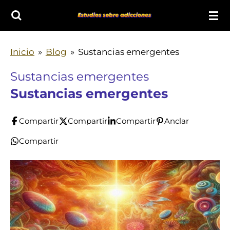
Ir
al
contenido
Inicio
»
Blog
»
Sustancias emergentes
principal
Sustancias emergentes
Sustancias emergentes
Compartir
Compartir
Compartir
Anclar
Compartir