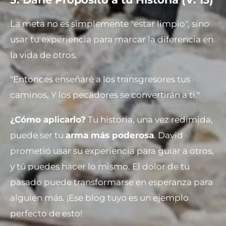
La meta no es simplemente "estar limpio", sino
usar tu experiencia para marcar la diferencia en
la vida de otros.
"Entonces enseñaré a los transgresores tus
caminos, Y los pecadores se convertirán a ti."
¿Cómo aplicarlo?
Tu historia, una vez redimida,
puede ser tu
arma más poderosa
. David
prometió usar su experiencia para guiar a otros,
y tú puedes hacer lo mismo. El dolor de tu
pasado puede transformarse en esperanza para
alguien más. ¡Ese blog tuyo es un ejemplo
perfecto de esto!