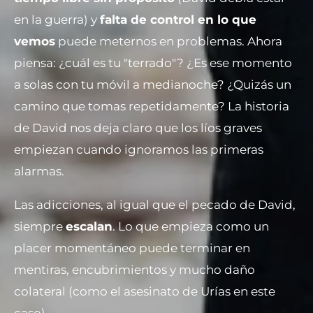
en la guerra) y
falta de control en lo que
vemos
puede meternos en problemas. Ahora
piensa: ¿cuál es tu "terrado"? ¿Es ese momento
a solas con tu móvil a medianoche? ¿Quizás un
camino que tomas repetidamente? La historia
de David nos deja claro que los líos graves
empiezan cuando ignoramos las primeras
alarmas.
Las adicciones, al igual que el pecado de David,
siempre
escalan
. Lo que empieza como un
placer momentáneo puede terminar en
mentiras, encubrimientos y mucho daño
colateral (como el asesinato de Urías en este
caso).