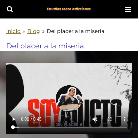
Ir
al
contenido
Inicio
»
Blog
»
Del placer a la miseria
principal
Del placer a la miseria