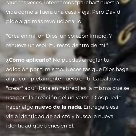
Muchas veces, intentamos "parchar" nuestra
vida como si fuera una casa vieja. Pero David
pide algo más revolucionario.
"Crea en mí, oh Dios, un corazón limpio, Y
renueva un espíritu recto dentro de mí."
¿Cómo aplicarlo?
No puedes arreglar tu
adicción por ti mismo. Necesitas que Dios haga
algo completamente nuevo en ti. La palabra
"crear" aquí (bara en hebreo) es la misma que se
usa para la creación del universo. Dios puede
hacer algo
nuevo de la nada
. Entrégale esa
vieja identidad de adicto y busca la nueva
identidad que tienes en Él.