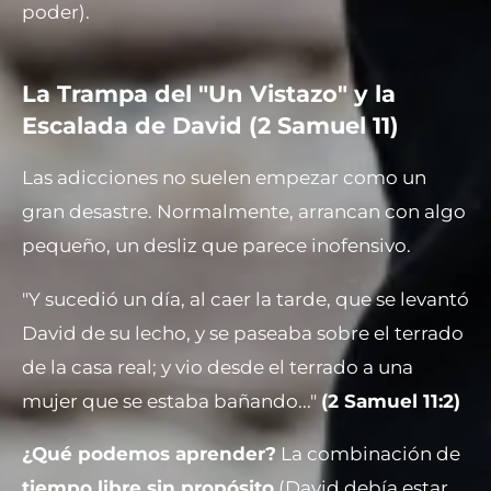
poder).
La Trampa del "Un Vistazo" y la
Escalada de David (2 Samuel 11)
Las adicciones no suelen empezar como un
gran desastre. Normalmente, arrancan con algo
pequeño, un desliz que parece inofensivo.
"Y sucedió un día, al caer la tarde, que se levantó
David de su lecho, y se paseaba sobre el terrado
de la casa real; y vio desde el terrado a una
mujer que se estaba bañando..."
(2 Samuel 11:2)
¿Qué podemos aprender?
La combinación de
tiempo libre sin propósito
(David debía estar