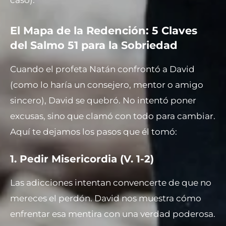
El Mapa de la Redención: 5 Claves
del Salmo 51 para la Sobriedad
Cuando el profeta Natán confrontó a David
(como lo haría un consejero, mentor o amigo
sincero), David se quebró. No intentó poner
excusas, sino que clamó con todo para cambiar.
Aquí te dejamos los pasos que él tomó:
1. Pedir Misericordia (V. 1-2)
Las adicciones intentan convencerte de que no
mereces el perdón. David nos muestra cómo
enfrentar esa mentira con una verdad poderosa.