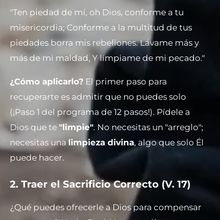
"Ten piedad de mí, oh Dios, conforme a tu
misericordia; Conforme a la multitud de tus
piedades borra mis rebeliones. Lávame más y
más de mi maldad, Y límpiame de mi pecado."
¿Cómo aplicarlo?
El primer paso para
recuperarte es admitir que no puedes solo
(¡Paso 1 del programa de 12 pasos!). Pídele a
Dios que te
"limpie"
. No necesitas un "arreglo";
necesitas una
limpieza divina
, algo que solo Él
puede hacer.
2. Traer el Sacrificio Correcto (V. 17)
¿Qué puedes ofrecerle a Dios para compensar