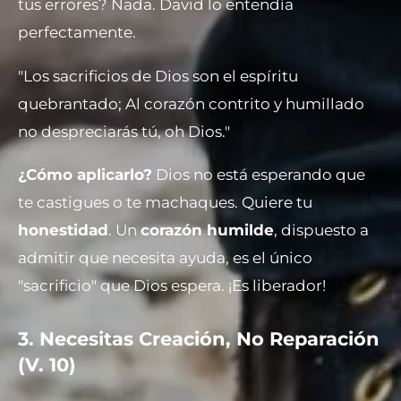
tus errores? Nada. David lo entendía
perfectamente.
"Los sacrificios de Dios son el espíritu
quebrantado; Al corazón contrito y humillado
no despreciarás tú, oh Dios."
¿Cómo aplicarlo?
Dios no está esperando que
te castigues o te machaques. Quiere tu
honestidad
. Un
corazón humilde
, dispuesto a
admitir que necesita ayuda, es el único
"sacrificio" que Dios espera. ¡Es liberador!
3. Necesitas Creación, No Reparación
(V. 10)