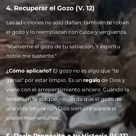
4. Recuperar el Gozo (V. 12)
Las adicciones no solo dañan, también te roban
el gozo y lo reemplazan con culpa y vergüenza.
"Vuélveme el gozo de tu salvación, Y espíritu
noble me sustente."
¿Cómo aplicarlo?
El gozo no es algo que "te
ganas" por estar limpio. Es un
regalo
de Dios y
viene con el arrepentimiento sincero. Cuando la
tentación te ataque, recuerda que el gozo de
una vida limpia con Dios siempre supera el
placer momentáneo.
5. Darle Propósito a tu Historia (V. 13)