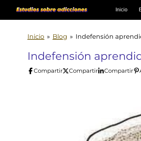
Ir
Inicio
al
contenido
Inicio
»
Blog
»
Indefensión aprendi
principal
Indefensión aprendid
Compartir
Compartir
Compartir